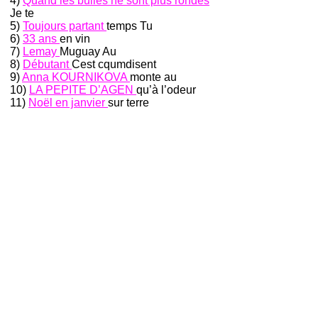
4)
Quand les bulles ne sont plus rondes
Je te
5)
Toujours partant
temps Tu
6)
33 ans
en vin
7)
Lemay
Muguay Au
8)
Débutant
Cest cqumdisent
9)
Anna KOURNIKOVA
monte au
10)
LA PEPITE D’AGEN
qu’à l’odeur
11)
Noël en janvier
sur terre