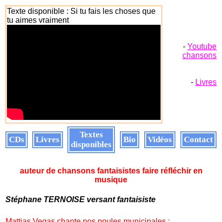
Texte disponible : Si tu fais les choses que
tu aimes vraiment
-
Youtube
chansons
-
Livres
Textes
CDs
Livres
Bio
Vidéos
Contact
disponibles
auteur de chansons fantaisistes faire réfléchir en
musique
Stéphane TERNOISE versant fantaisiste
Mattias Vegas chante nos poules municipales :