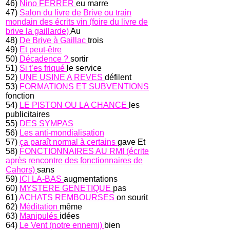
46)
Nino FERRER
eu marre
47)
Salon du livre de Brive ou train
mondain des écrits vin (foire du livre de
brive la gaillarde)
Au
48)
De Brive à Gaillac
trois
49)
Et peut-être
50)
Décadence ?
sortir
51)
Si t’es friqué
le service
52)
UNE USINE A REVES
défilent
53)
FORMATIONS ET SUBVENTIONS
fonction
54)
LE PISTON OU LA CHANCE
les
publicitaires
55)
DES SYMPAS
56)
Les anti-mondialisation
57)
ça paraît normal à certains
gave Et
58)
FONCTIONNAIRES AU RMI (écrite
après rencontre des fonctionnaires de
Cahors)
sans
59)
ICI LA-BAS
augmentations
60)
MYSTERE GENETIQUE
pas
61)
ACHATS REMBOURSES
on sourit
62)
Méditation
même
63)
Manipulés
idées
64)
Le Vent (notre ennemi)
bien