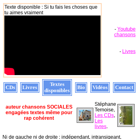
Texte disponible : Si tu fais les choses que
tu aimes vraiment
-
Youtube
chansons
-
Livres
Textes
CDs
Livres
Bio
Vidéos
Contact
disponibles
Stéphane
auteur chansons SOCIALES
Ternoise,
engagées textes même pour
Les CDs
,
rap cohérent
Les
livres
.
Ni de gauche ni de droite : indépendant, intransigeant,