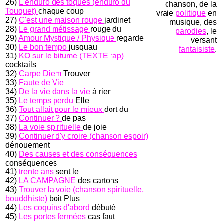
26)
L'enduro des toqués (enduro du
chanson, de la
Touquet)
chaque coup
vraie
politique
en
27)
C'est une maison rouge
jardinet
musique, des
28)
Le grand métissage
rouge du
parodies
, le
29)
Amour Mystique / Physique
regarde
versant
30)
Le bon tempo
jusquau
fantaisiste
.
31)
KO sur le bitume (TEXTE rap)
cocktails
32)
Carpe Diem
Trouver
33)
Faute de Vie
34)
De la vie dans la vie
à rien
35)
Le temps perdu
Elle
36)
Tout allait pour le mieux
dort du
37)
Continuer ?
de pas
38)
La voie spirituelle
de joie
39)
Continuer d'y croire (chanson espoir)
dénouement
40)
Des causes et des conséquences
conséquences
41)
trente ans
sent le
42)
LA CAMPAGNE
des cartons
43)
Trouver la voie (chanson spirituelle,
bouddhiste)
boit Plus
44)
Les coquins d'abord
débuté
45)
Les portes fermées
cas faut