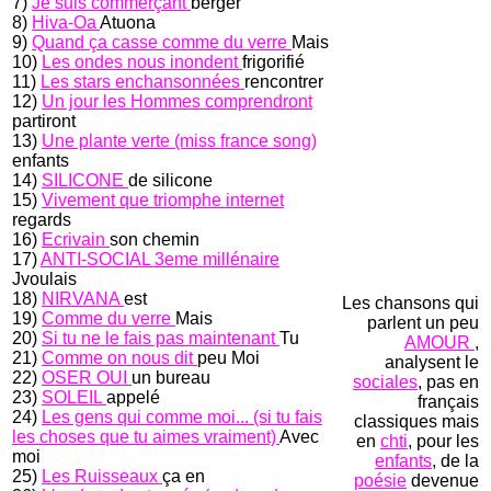
7)
Je suis commerçant
berger
8)
Hiva-Oa
Atuona
9)
Quand ça casse comme du verre
Mais
10)
Les ondes nous inondent
frigorifié
11)
Les stars enchansonnées
rencontrer
12)
Un jour les Hommes comprendront
partiront
13)
Une plante verte (miss france song)
enfants
14)
SILICONE
de silicone
15)
Vivement que triomphe internet
regards
16)
Ecrivain
son chemin
17)
ANTI-SOCIAL 3eme millénaire
Jvoulais
18)
NIRVANA
est
Les chansons qui
19)
Comme du verre
Mais
parlent un peu
20)
Si tu ne le fais pas maintenant
Tu
AMOUR
,
21)
Comme on nous dit
peu Moi
analysent le
22)
OSER OUI
un bureau
sociales
, pas en
23)
SOLEIL
appelé
français
24)
Les gens qui comme moi... (si tu fais
classiques mais
les choses que tu aimes vraiment)
Avec
en
chti
, pour les
moi
enfants
, de la
25)
Les Ruisseaux
ça en
poésie
devenue