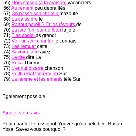
65)
Hors saison (à la maison)
vacanciers
66)
Autrement
peu débraillés
67)
On passe son chemin
mazouté
68)
La caissière
le
69)
Partout pareil ? Et les rêveurs
de
70)
La joie (un jour de fête)
la joie
71)
T'as choisi
as grandi
72)
Voir un ami chanter
je connais
73)
Les remuer
cette
74)
Savoir plaire
avez
75)
Le rite
dire La
76)
Erika
Thierry
77)
L'ennui bizarre
chanson
78)
Edith (Piaf forcément)
Sur
79)
La femme et les enfants
télé Sur
Egalement possible :
Ajouter votre avis
Pour chanter le rossignol n'ouvre qu'un petit bec. Buson
Yosa. Savez-vous pourquoi ?