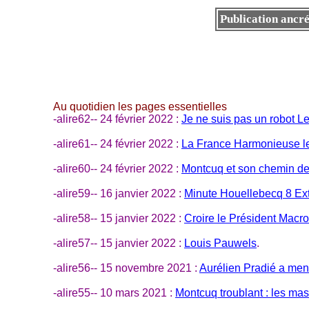
Publication ancr
Au quotidien les pages essentielles
-alire62-- 24 février 2022 :
Je ne suis pas un robot L
-alire61-- 24 février 2022 :
La France Harmonieuse le 
-alire60-- 24 février 2022 :
Montcuq et son chemin de
-alire59-- 16 janvier 2022 :
Minute Houellebecq 8 Ext
-alire58-- 15 janvier 2022 :
Croire le Président Macro
-alire57-- 15 janvier 2022 :
Louis Pauwels
.
-alire56-- 15 novembre 2021 :
Aurélien Pradié a men
-alire55-- 10 mars 2021 :
Montcuq troublant : les ma