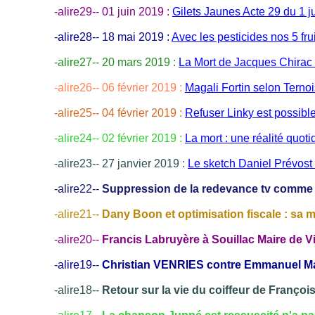
-alire29-- 01 juin 2019 :
Gilets Jaunes Acte 29 du 1 j
-alire28-- 18 mai 2019 :
Avec les pesticides nos 5 fru
-alire27-- 20 mars 2019 :
La Mort de Jacques Chirac 
-alire26-- 06 février 2019 :
Magali Fortin selon Terno
-alire25-- 04 février 2019 :
Refuser Linky est possible
-alire24-- 02 février 2019 :
La mort : une réalité quot
-alire23-- 27 janvier 2019 :
Le sketch Daniel Prévost
-alire22--
Suppression de la redevance tv comme 
-alire21--
Dany Boon et optimisation fiscale : sa 
-alire20--
Francis Labruyère à Souillac Maire de 
-alire19--
Christian VENRIES contre Emmanuel Ma
-alire18--
Retour sur la vie du coiffeur de Françoi