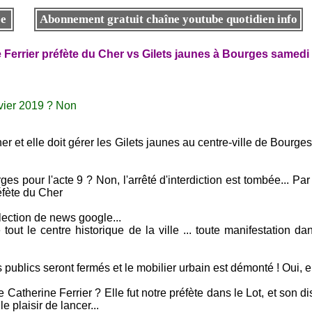
ée
Abonnement gratuit chaîne youtube quotidien info
 Ferrier préfète du Cher vs Gilets jaunes à Bourges samedi 
nvier 2019 ? Non
her et elle doit gérer les Gilets jaunes au centre-ville de Bourg
ges pour l'acte 9 ? Non, l'arrêté d'interdiction est tombée... Pa
éfète du Cher
élection de news google...
tout le centre historique de la ville ... toute manifestation dan
blics seront fermés et le mobilier urbain est démonté ! Oui, e
atherine Ferrier ? Elle fut notre préfète dans le Lot, et son di
e plaisir de lancer...